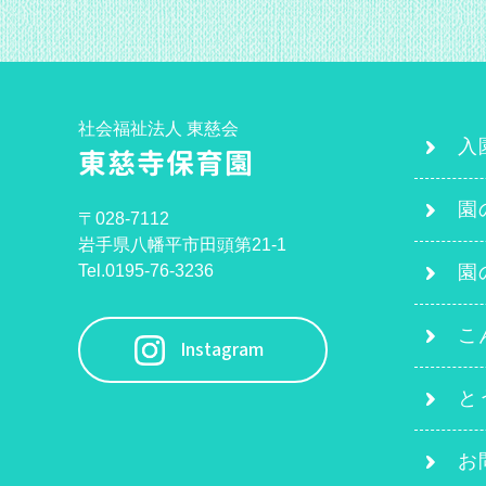
社会福祉法人 東慈会
入
東慈寺保育園
園
〒028-7112
岩手県八幡平市田頭第21-1
Tel.0195-76-3236
園
こ
Instagram
と
お