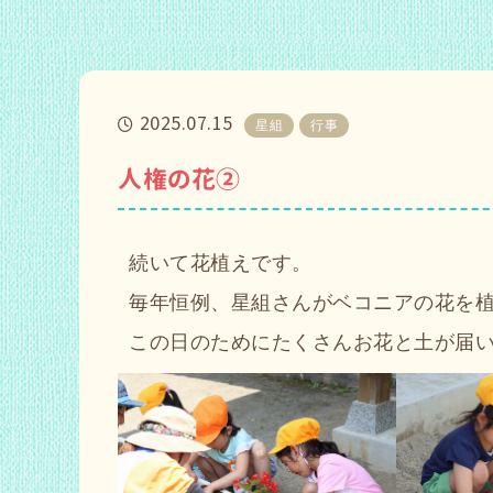
2025.07.15
星組
行事
人権の花②
続いて花植えです。
毎年恒例、星組さんがベコニアの花を
この日のためにたくさんお花と土が届