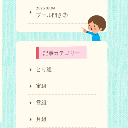
2026.08.04
プール開き⑦
記事カテゴリー
とり組
宙組
雪組
月組