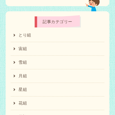
記事カテゴリー
とり組
宙組
雪組
月組
星組
花組