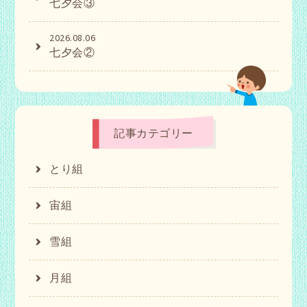
七夕会③
2026.08.06
七夕会②
記事カテゴリー
とり組
宙組
雪組
月組