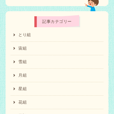
記事カテゴリー
とり組
宙組
雪組
月組
星組
花組