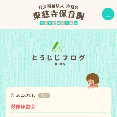
とうじじブログ
BLOG
2025.09.16
花組
鼓隊練習②