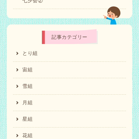
七夕会②
記事カテゴリー
とり組
宙組
雪組
月組
星組
花組