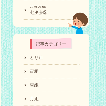
2026.08.06
七夕会②
記事カテゴリー
とり組
宙組
雪組
月組