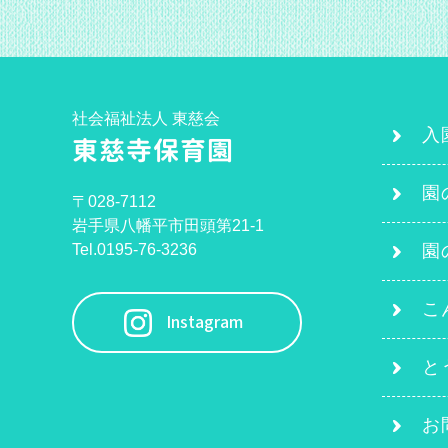
社会福祉法人 東慈会
入
東慈寺保育園
園
〒028-7112
岩手県八幡平市田頭第21-1
Tel.0195-76-3236
園
こ
Instagram
と
お