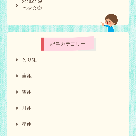
2026.08.06
七夕会②
記事カテゴリー
とり組
宙組
雪組
月組
星組