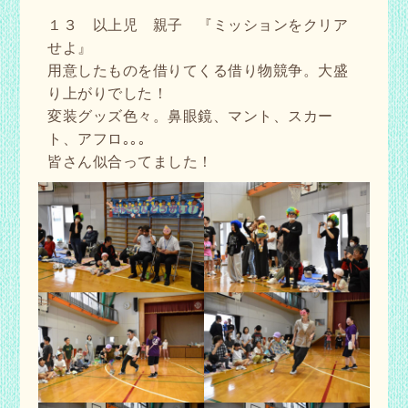
１３ 以上児 親子 『ミッションをクリア
せよ』
用意したものを借りてくる借り物競争。大盛
り上がりでした！
変装グッズ色々。鼻眼鏡、マント、スカー
ト、アフロ｡｡｡
皆さん似合ってました！