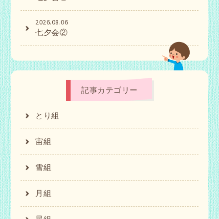
2026.08.06
七夕会②
記事カテゴリー
とり組
宙組
雪組
月組