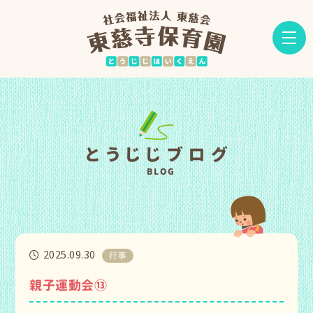
とうじじブログ
BLOG
2025.09.30
行事
親子運動会⑬