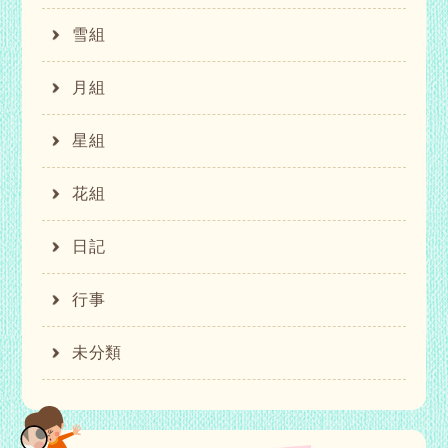
雪組
月組
星組
花組
日記
行事
未分類