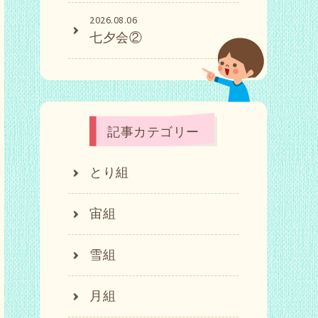
2026.08.06
七夕会②
記事カテゴリー
とり組
宙組
雪組
月組