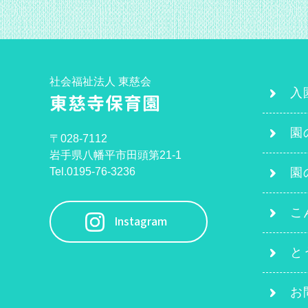
社会福祉法人 東慈会
入
東慈寺保育園
園
〒028-7112
岩手県八幡平市田頭第21-1
Tel.0195-76-3236
園
こ
Instagram
と
お