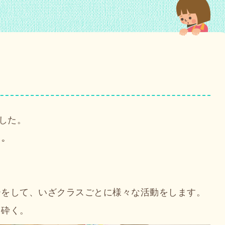
した。
｡
ーをして、いざクラスごとに様々な活動をします。
を砕く。