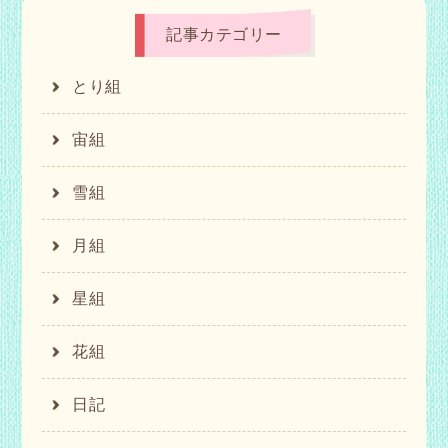
記事カテゴリー
とり組
宙組
雪組
月組
星組
花組
日記