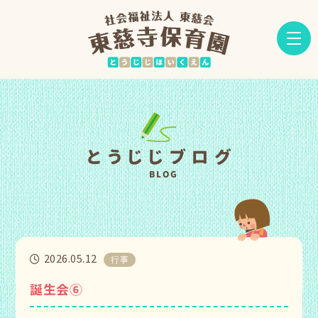
とうじじブログ
BLOG
2026.05.12
行事
誕生会⑥