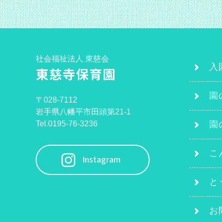
社会福祉法人 東慈会
入
東慈寺保育園
園
〒028-7112
岩手県八幡平市田頭第21-1
Tel.0195-76-3236
園
こ
Instagram
と
お