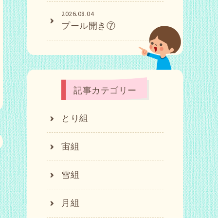
2026.08.04
プール開き⑦
記事カテゴリー
とり組
宙組
雪組
月組