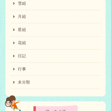
雪組
月組
星組
花組
日記
行事
未分類