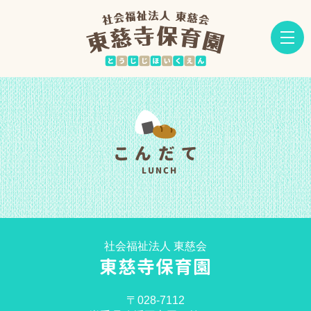
こんだて
LUNCH
社会福祉法人 東慈会
東慈寺保育園
〒028-7112