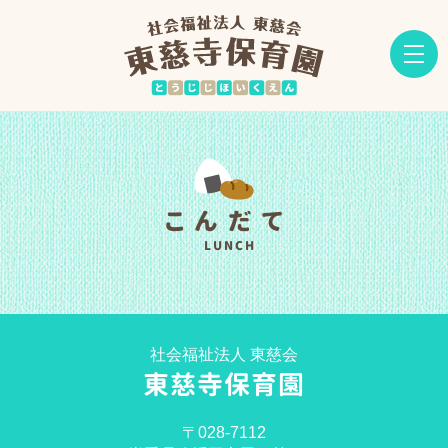
こんだて
LUNCH
社会福祉法人 東慈会
東慈寺保育園
〒028-7112