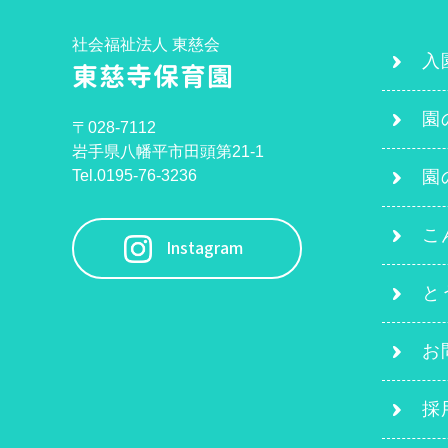
社会福祉法人 東慈会
入
東慈寺保育園
園
〒028-7112
岩手県八幡平市田頭第21-1
Tel.0195-76-3236
園
こ
Instagram
と
お
採