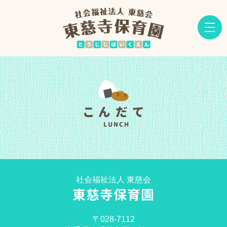
こんだて
LUNCH
社会福祉法人 東慈会
東慈寺保育園
〒028-7112