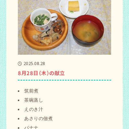
2025.08.28
8月28日（木）の献立
筑前煮
茶碗蒸し
えのき汁
あさりの佃煮
バナナ