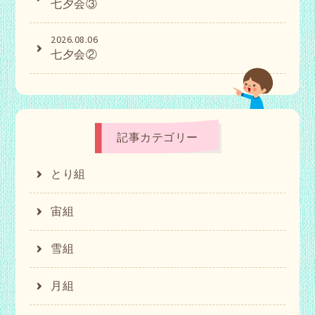
七夕会③
2026.08.06
七夕会②
記事カテゴリー
とり組
宙組
雪組
月組